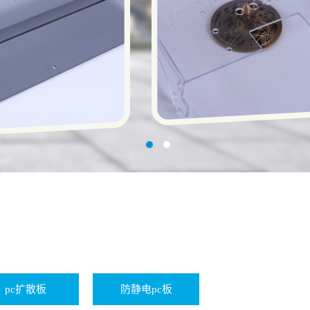
pc扩散板
防静电pc板