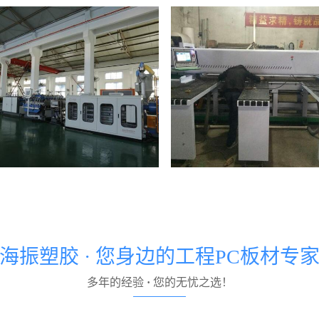
pc板厂家
海振塑胶 · 您身边的工程PC板材专
多年的经验
·
您的无忧之选！
pc板厂家