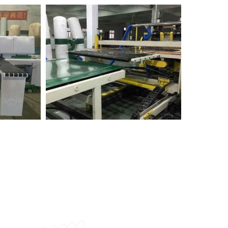
亚克力板加工
家
pc板雕刻