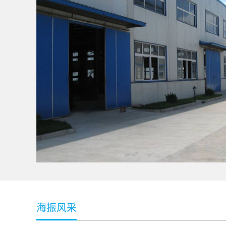
pc板定制
海振风采