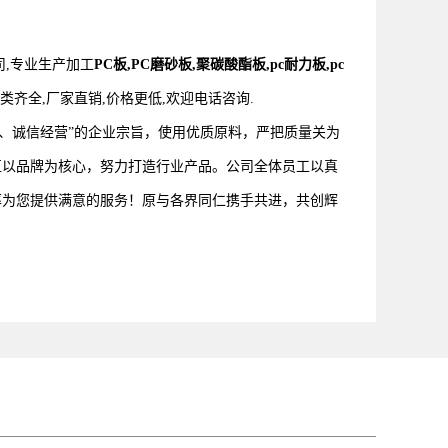
,专业生产加工
PC板,PC磨砂板,聚碳酸酯板,pc耐力板,pc
品类齐全,厂家直销,价格更低,欢迎电话咨询.
诚信经营”的企业宗旨，使用优质原料，严把质量关为
pc板折弯
直以品牌为核心，努力打造行业产品。公司全体员工以真
率为您提供满意的服务！原与各界同仁携手共进，共创辉