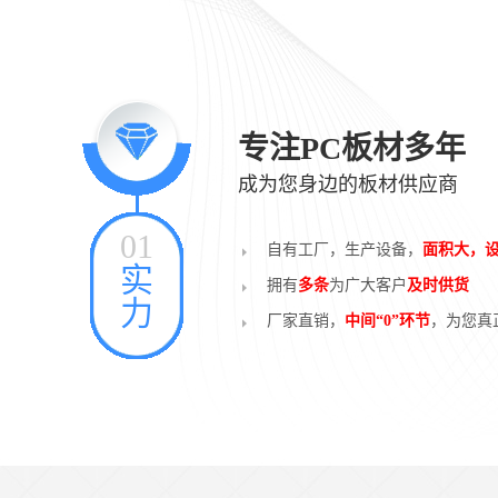
专注PC板材多年
成为您身边的板材供应商
01
自有工厂，生产设备，
面积大，
实
拥有
多条
为广大客户
及时供货
力
厂家直销，
中间“0”环节
，为您真
pc板厂家