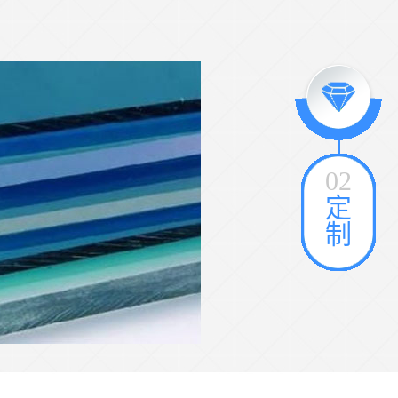
02
pc板厂家
定
制